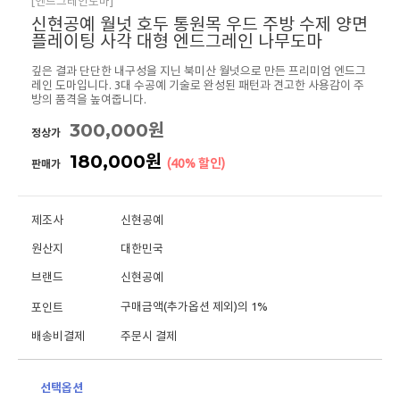
[엔드그레인도마]
신현공예 월넛 호두 통원목 우드 주방 수제 양면
플레이팅 사각 대형 엔드그레인 나무도마
깊은 결과 단단한 내구성을 지닌 북미산 월넛으로 만든 프리미엄 엔드그
레인 도마입니다. 3대 수공예 기술로 완성된 패턴과 견고한 사용감이 주
방의 품격을 높여줍니다.
300,000원
정상가
180,000원
(40% 할인)
판매가
제조사
신현공예
원산지
대한민국
브랜드
신현공예
구매금액(추가옵션 제외)의 1%
포인트
배송비결제
주문시 결제
선택옵션